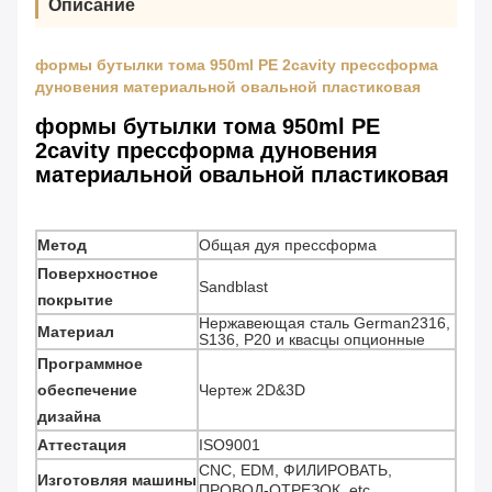
Описание
формы бутылки тома 950ml PE 2cavity прессформа
дуновения материальной овальной пластиковая
формы бутылки тома 950ml PE
2cavity прессформа дуновения
материальной овальной пластиковая
Метод
Общая дуя прессформа
Поверхностное
Sandblast
покрытие
Нержавеющая сталь German2316,
Материал
S136, P20 и квасцы опционные
Программное
обеспечение
Чертеж 2D&3D
дизайна
Аттестация
ISO9001
CNC, EDM, ФИЛИРОВАТЬ,
Изготовляя машины
ПРОВОД-ОТРЕЗОК, etc