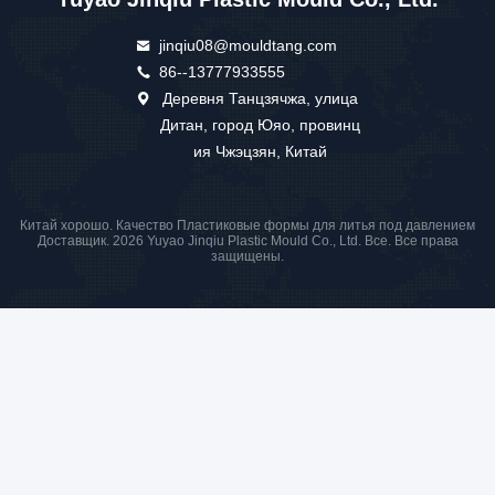
jinqiu08@mouldtang.com
86--13777933555
Деревня Танцзячжа, улица
Дитан, город Юяо, провинц
ия Чжэцзян, Китай
Китай хорошо. Качество Пластиковые формы для литья под давлением
Доставщик. 2026 Yuyao Jinqiu Plastic Mould Co., Ltd. Все. Все права
защищены.