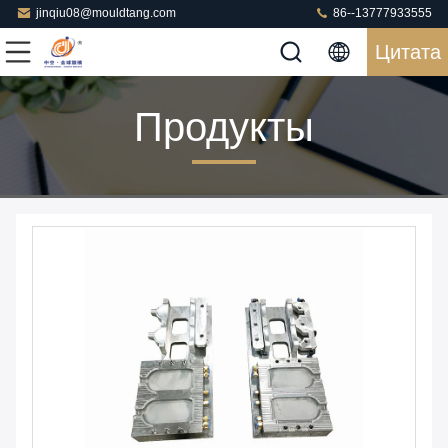
jinqiu08@mouldtang.com
86--13777933555
Цитата
Продукты