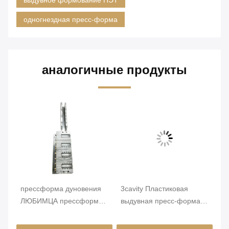
одногнездная пресс-форма
аналогичные продукты
прессформа дуновения
3cavity Пластиковая
фо
ЛЮБИМЦА прессформы
выдувная пресс-форма
95
я
150мл дуновения
Предупреждающая
пр
я
4кавиты пластиковая с
коробка Пластиковая
ма