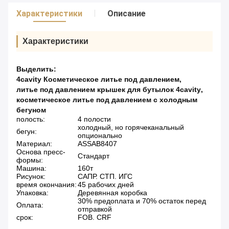
Характеристики
Описание
Характеристики
Выделить:
4cavity Косметическое литье под давлением
,
литье под давлением крышек для бутылок 4cavity
,
косметическое литье под давлением с холодным
бегуном
полость:
4 полости
холодный, но горячеканальный
бегун:
опционально
Материал:
ASSAB8407
Основа пресс-
Стандарт
формы:
Машина:
160т
Рисунок:
САПР. СТП. ИГС
время окончания:
45 рабочих дней
Упаковка:
Деревянная коробка
30% предоплата и 70% остаток перед
Оплата:
отправкой
срок:
FOB. CRF