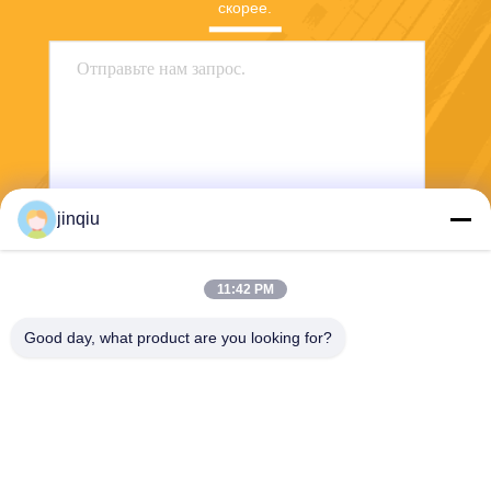
скорее.
jinqiu
Отправить
11:42 PM
Good day, what product are you looking for?
Yuyao Jinqiu Plastic Mould Co., Ltd.
jinqiu08@mouldtang.com