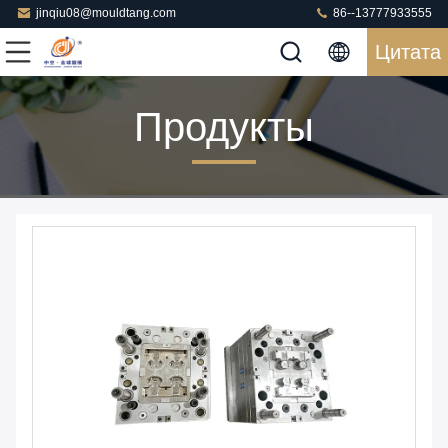
jinqiu08@mouldtang.com
86--13777933555
Цитата
Продукты