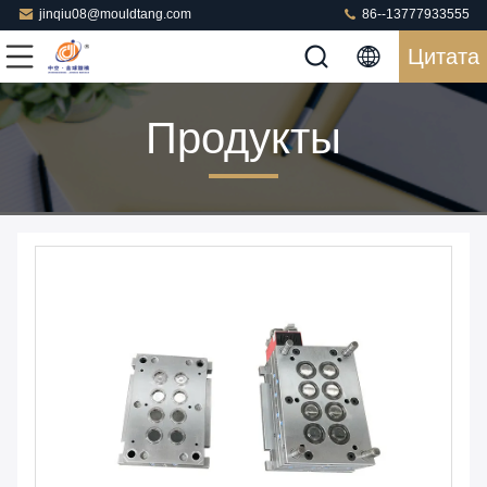
jinqiu08@mouldtang.com
86--13777933555
Цитата
Продукты