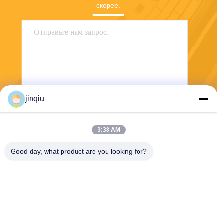
скорее.
jinqiu
Отправить
3:38 AM
Good day, what product are you looking for?
Yuyao Jinqiu Plastic Mould Co., Ltd.
jinqiu08@mouldtang.com