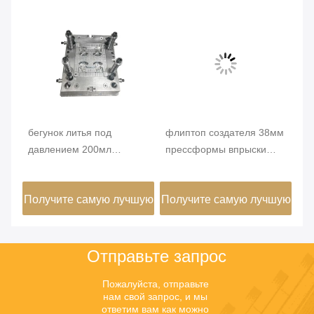
бегунок литья под
флиптоп создателя 38мм
Пр
давлением 200мл
прессформы впрыски
Му
ый
косметического литья под
8кавиты пластиковый для
ко
давлением стальной СТП
бутылки
ф
шую
Получите самую лучшую
Получите самую лучшую
По
съ
к
цену
цену
Отправьте запрос
Пожалуйста, отправьте 
нам свой запрос, и мы 
ответим вам как можно 