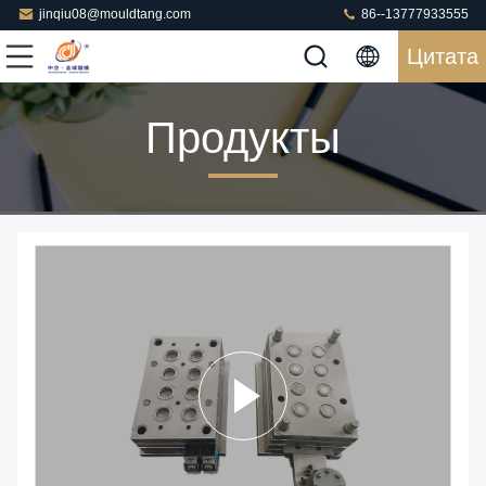
jinqiu08@mouldtang.com
86--13777933555
Цитата
Продукты