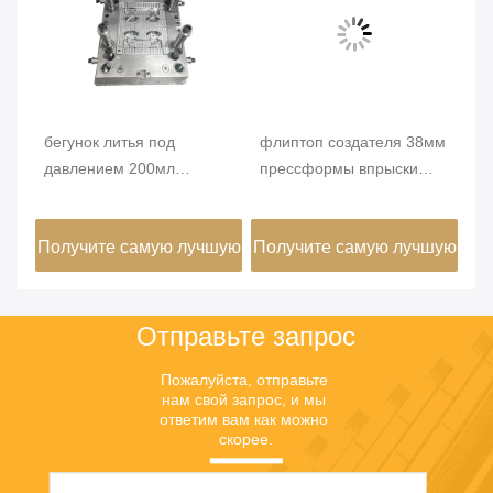
бегунок литья под
флиптоп создателя 38мм
Пр
давлением 200мл
прессформы впрыски
Му
ый
косметического литья под
8кавиты пластиковый для
ко
давлением стальной СТП
бутылки
ф
шую
Получите самую лучшую
Получите самую лучшую
По
съ
к
цену
цену
Отправьте запрос
Пожалуйста, отправьте 
нам свой запрос, и мы 
ответим вам как можно 
скорее.