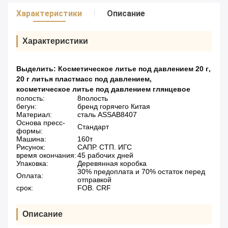
Характеристики
Описание
Характеристики
Выделить:
Косметическое литье под давлением 20 г
,
20 г литья пластмасс под давлением
,
косметическое литье под давлением глянцевое
полость:
8полость
бегун:
бренд горячего Китая
Материал:
сталь ASSAB8407
Основа пресс-
Стандарт
формы:
Машина:
160т
Рисунок:
САПР. СТП. ИГС
время окончания:
45 рабочих дней
Упаковка:
Деревянная коробка
30% предоплата и 70% остаток перед
Оплата:
отправкой
срок:
FOB. CRF
Описание