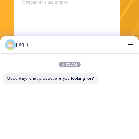
jinqiu
Отправить
6:32 AM
Good day, what product are you looking for?
Yuyao Jinqiu Plastic Mould Co., Ltd.
jinqiu08@mouldtang.com
86--13777933555
Деревня Танцзячжа, улица