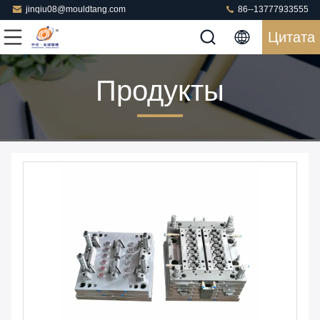
jinqiu08@mouldtang.com
86--13777933555
Цитата
Продукты