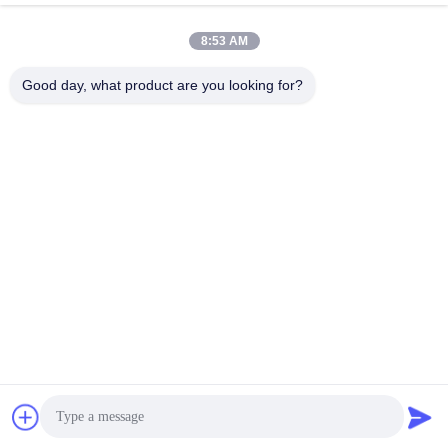
Отправить
8:53 AM
Good day, what product are you looking for?
Yuyao Jinqiu Plastic Mould Co., Ltd.
jinqiu08@mouldtang.com
86--13777933555
Деревня Танцзячжа, улица
Дитан, город Юяо, провинц
ия Чжэцзян, Китай
Китай хорошо. Качество Пластиковые формы для литья под давлением
Доставщик. 2026 Yuyao Jinqiu Plastic Mould Co., Ltd. Все. Все права
защищены.