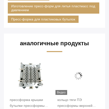
Изготовление пресс-форм для литья пластмасс под
давлением
Пресс-форма для пластиковых бутылок
аналогичные продукты
Видео
о
прессформа крышки
кольцо тяги ПЭ
до
бутылки прессформы
прессформы верхней
пл