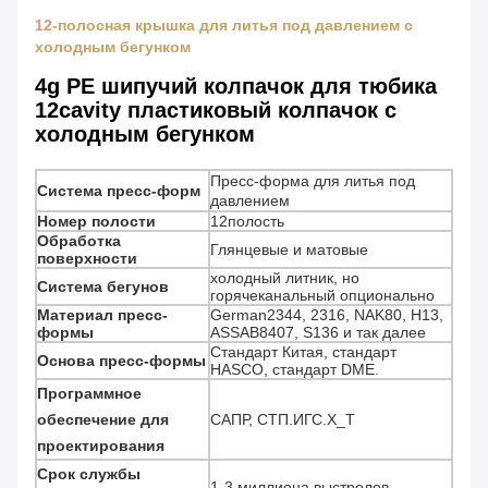
12-полосная крышка для литья под давлением с
холодным бегунком
4g PE шипучий колпачок для тюбика
12cavity пластиковый колпачок с
холодным бегунком
Пресс-форма для литья под
Система пресс-форм
давлением
Номер полости
12полость
Обработка
Глянцевые и матовые
поверхности
холодный литник, но
Система бегунов
горячеканальный опционально
Материал пресс-
German2344, 2316, NAK80, H13,
формы
ASSAB8407, S136 и так далее
Стандарт Китая, стандарт
Основа пресс-формы
HASCO, стандарт DME.
Программное
обеспечение для
САПР, СТП.ИГС.Х_Т
проектирования
Срок службы
1-3 миллиона выстрелов