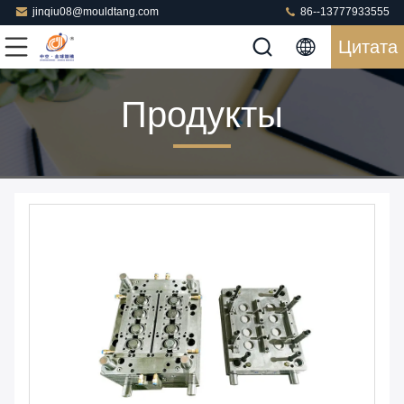
jinqiu08@mouldtang.com
86--13777933555
Цитата
Продукты