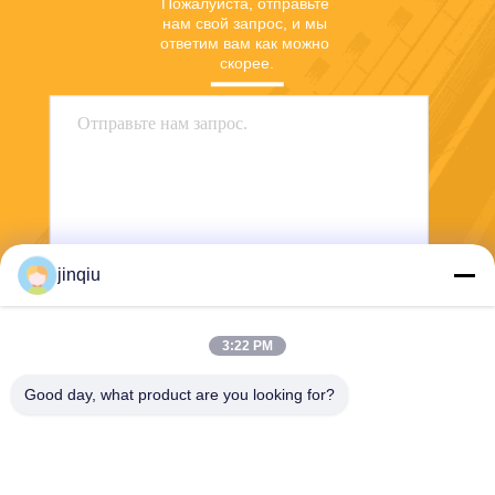
Пожалуйста, отправьте 
нам свой запрос, и мы 
ответим вам как можно 
скорее.
jinqiu
Отправить
3:22 PM
Good day, what product are you looking for?
Yuyao Jinqiu Plastic Mould Co., Ltd.