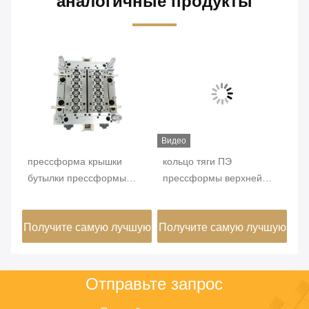
аналогичные продукты
Видео
о
прессформа крышки
кольцо тяги ПЭ
до
бутылки прессформы
прессформы верхней
пл
я
пластиковой крышки
крышки сальто 8кавиты
6к
12кавиты пластиковая
материальное для
пр
шую
Получите самую лучшую
Получите самую лучшую
По
для бутылки бутылки
бутылки соевого соуса
га
цену
цену
Отправьте запрос