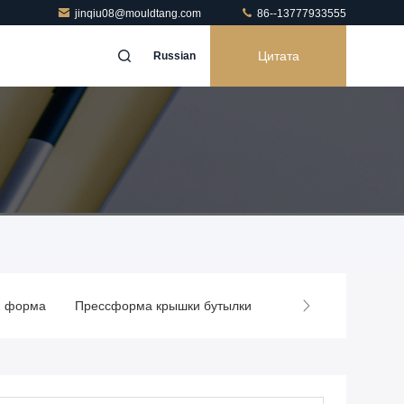
jinqiu08@mouldtang.com
86--13777933555
Цитата
Russian
я форма
Прессформа крышки бутылки
Медицинская пресс