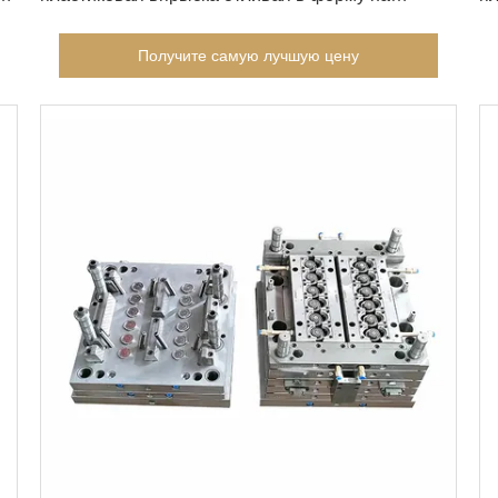
машине 120T
бу
Получите самую лучшую цену