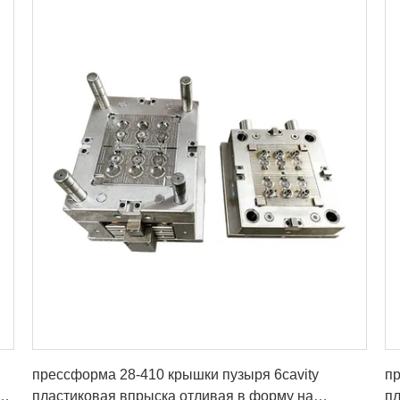
Получите самую лучшую цену
прессформа 28-410 крышки пузыря 6cavity
п
а
пластиковая впрыска отливая в форму на
пл