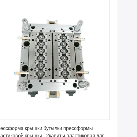
Получите самую лучшую цену
рессформа крышки бутылки прессформы
астиковой крышки 12кавиты пластиковая для