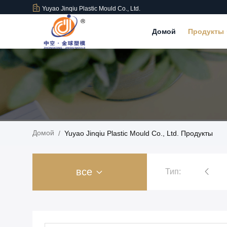
Yuyao Jinqiu Plastic Mould Co., Ltd.
Домой
Продукты
Домой
/
Yuyao Jinqiu Plastic Mould Co., Ltd. Продукты
все
Тип:
Пластиковые формы для литья под давлением