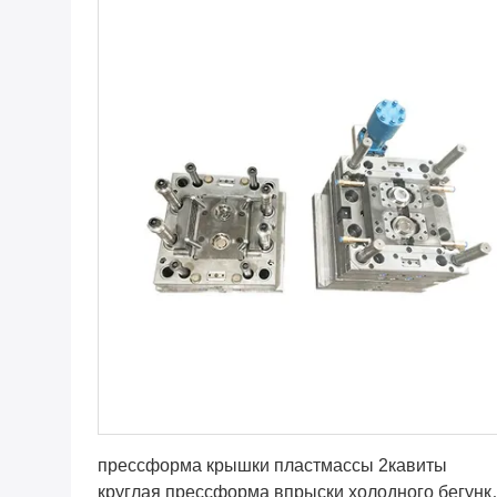
Получите самую лучшую цену
прессформа крышки пластмассы 2кавиты
круглая прессформа впрыски холодного бегунк