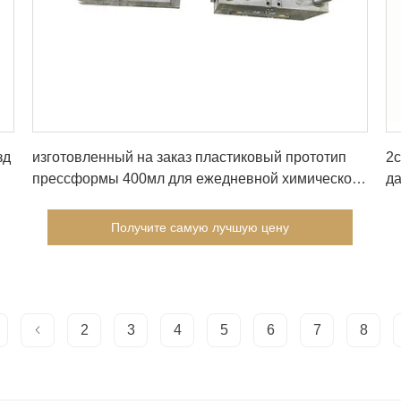
Получите самую лучшую цену
зд
изготовленный на заказ пластиковый прототип
2c
прессформы 400мл для ежедневной химической
д
упаковки
л
Получите самую лучшую цену
2
3
4
5
6
7
8