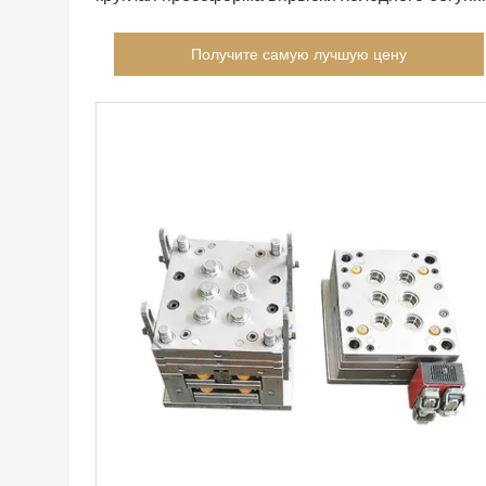
доказательства закалки литья под давлением
Получите самую лучшую цену