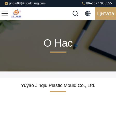
jinqiu08@mouldtang.com
86--13777933555
Цитата
О Нас
Yuyao Jinqiu Plastic Mould Co., Ltd.