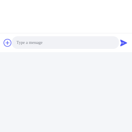
Yuyao Jinqiu Plastic Mould Co., Ltd.
jinqiu08@mouldtang.com
Photo
86--13777933555
Деревня Танцзячжа, улица
Video Call
Дитан, город Юяо, провинц
ия Чжэцзян, Китай
Audio Call
Китай хорошо. Качество Пластиковые формы для литья под давлением
Доставщик. 2026 Yuyao Jinqiu Plastic Mould Co., Ltd. Все. Все права
защищены.