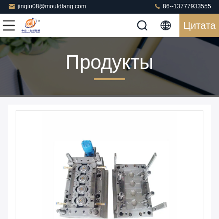
jinqiu08@mouldtang.com
86--13777933555
Цитата
Продукты