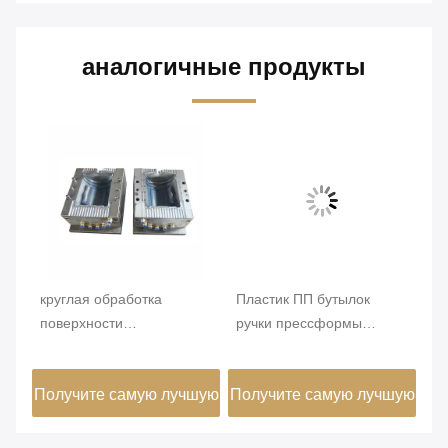
аналогичные продукты
круглая обработка
Пластик ПП бутылок
бе
поверхности
ручки прессформы
к
ти
пескоструйной обработки
бытовой техники бегуна
вп
П20 прессформы 718Х
отлитый в форму
кр
шую
Получите самую лучшую
Получите самую лучшую
По
пищевого контейнера
дуновением
го
1.5Л круглая
цену
цену