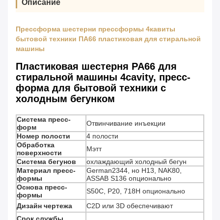
Описание
Прессформа шестерни прессформы 4кавиты
бытовой техники ПА66 пластиковая для стиральной
машины
Пластиковая шестерня PA66 для
стиральной машины 4cavity, пресс-
форма для бытовой техники с
холодным бегунком
Система пресс-
Отвинчивание инъекции
форм
Номер полости
4 полости
Обработка
Мэтт
поверхности
Система бегунов
охлаждающий холодный бегун
Материал пресс-
German2344, но H13, NAK80,
формы
ASSAB S136 опционально
Основа пресс-
S50C, P20, 718H опционально
формы
Дизайн чертежа
C2D или 3D обеспечивают
Срок службы