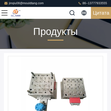
jinqiu08@mouldtang.com
86--13777933555
Цитата
Продукты