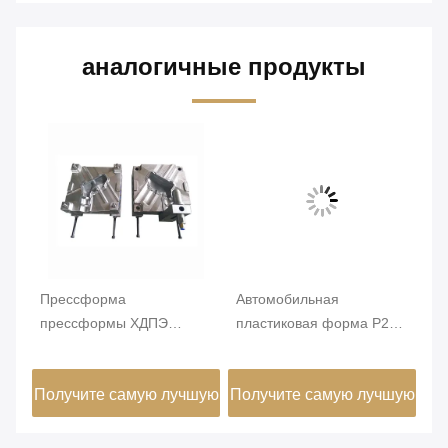
аналогичные продукты
Прессформа
Автомобильная
К
прессформы ХДПЭ
пластиковая форма P20 с
ав
автомобильная
двойной полостью на
пл
пластиковая дуя для
выдувной машине
60
шую
Получите самую лучшую
Получите самую лучшую
По
контейнера с водой ПЭ
1
цену
цену