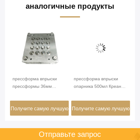
аналогичные продукты
прессформа впрыски
прессформа впрыски
пр
ПП
прессформы 36мм
опарника 500мл Креан
50
рмы
впрыски 16кавиты
формирует
дл
пластиковая круглая
изготовленную на заказ
16
шую
Получите самую лучшую
Получите самую лучшую
По
измеряя инжекционный
пластиковую форму
метод литья под
чашек 4кавиты
цену
цену
давлением
Отправьте запрос