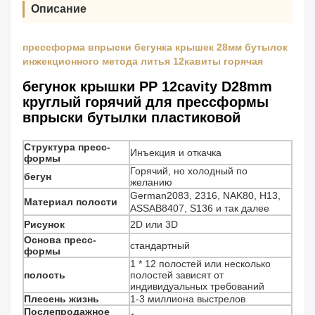
Описание
прессформа впрыски бегунка крышек 28мм бутылок
инжекционного метода литья 12кавиты горячая
бегунок крышки PP 12cavity D28mm
круглый горячий для прессформы
впрыски бутылки пластиковой
Структура пресс-
Инъекция и откачка
формы
Горячий, но холодный по
бегун
желанию
German2083, 2316, NAK80, H13,
Материал полости
ASSAB8407, S136 и так далее
Рисунок
2D или 3D
Основа пресс-
стандартный
формы
1 * 12 полостей или несколько
полость
полостей зависят от
индивидуальных требований
Плесень жизнь
1-3 миллиона выстрелов
Послепродажное