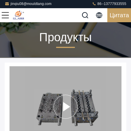
jinqiu08@mouldtang.com
86--13777933555
Цитата
Продукты