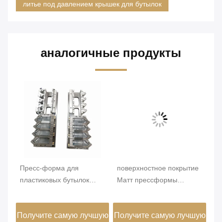
литье под давлением крышек для бутылок
аналогичные продукты
Пресс-форма для
поверхностное покрытие
пр
пластиковых бутылок
Матт прессформы
ин
у
4cavity 350 мл
бутылки ЛЮБИМЦА
ли
пластиковая крышка для
овальной формы
50
шую
Получите самую лучшую
Получите самую лучшую
По
бутылок
пластиковой формы
бу