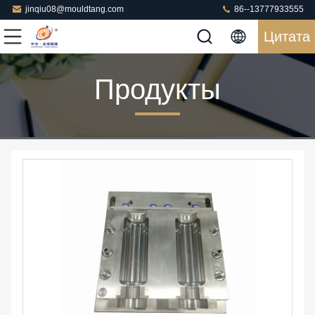
jinqiu08@mouldtang.com
86--13777933555
Цитата
Продукты