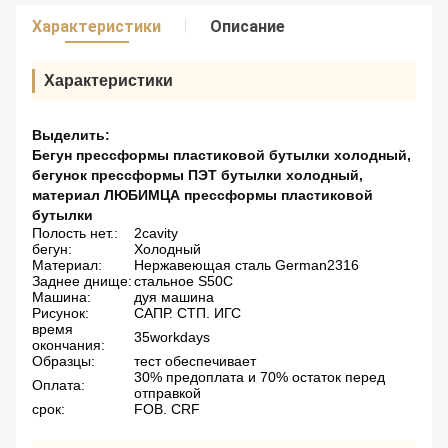
Характеристики
Описание
Характеристики
Выделить:
Бегун прессформы пластиковой бутылки холодный
,
бегунок прессформы ПЭТ бутылки холодный
,
материал ЛЮБИМЦА прессформы пластиковой
бутылки
Полость нет.:
2cavity
бегун:
Холодный
Материал:
Нержавеющая сталь German2316
Заднее днище:
стальное S50C
Машина:
дуя машина
Рисунок:
САПР. СТП. ИГС
время
35workdays
окончания:
Образцы:
тест обеспечивает
30% предоплата и 70% остаток перед
Оплата:
отправкой
срок:
FOB. CRF