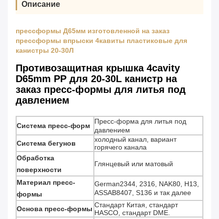
Описание
прессформы Д65мм изготовленной на заказ
прессформы впрыски 4кавиты пластиковые для
канистры 20-30Л
Противозащитная крышка 4cavity
D65mm PP для 20-30L канистр на
заказ пресс-формы для литья под
давлением
Пресс-форма для литья под
Система пресс-форм
давлением
холодный канал, вариант
Система бегунов
горячего канала
Обработка
Глянцевый или матовый
поверхности
Материал пресс-
German2344, 2316, NAK80, H13,
ASSAB8407, S136 и так далее
формы
Стандарт Китая, стандарт
Основа пресс-формы
HASCO, стандарт DME.