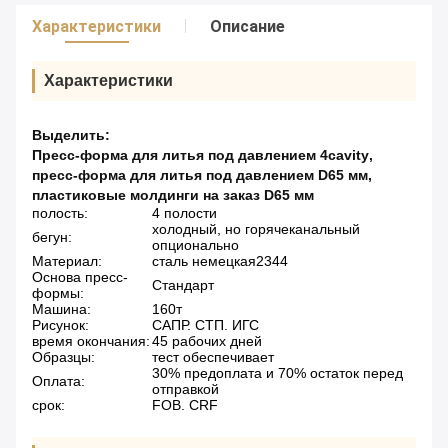
Характеристики
Описание
Характеристики
Выделить:
Пресс-форма для литья под давлением 4cavity
,
пресс-форма для литья под давлением D65 мм
,
пластиковые молдинги на заказ D65 мм
полость:
4 полости
холодный, но горячеканальный
бегун:
опционально
Материал:
сталь немецкая2344
Основа пресс-
Стандарт
формы:
Машина:
160т
Рисунок:
САПР. СТП. ИГС
время окончания:
45 рабочих дней
Образцы:
тест обеспечивает
30% предоплата и 70% остаток перед
Оплата:
отправкой
срок:
FOB. CRF