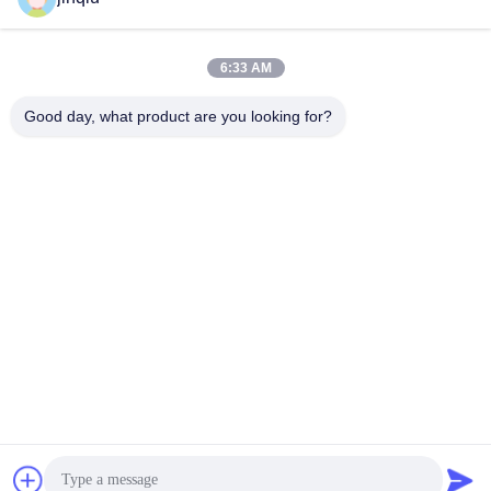
Отправить
6:33 AM
Good day, what product are you looking for?
Yuyao Jinqiu Plastic Mould Co., Ltd.
jinqiu08@mouldtang.com
86--13777933555
Деревня Танцзячжа, улица
Дитан, город Юяо, провинц
ия Чжэцзян, Китай
Китай хорошо. Качество Пластиковые формы для литья под давлением
Доставщик. 2026 Yuyao Jinqiu Plastic Mould Co., Ltd. Все. Все права
защищены.