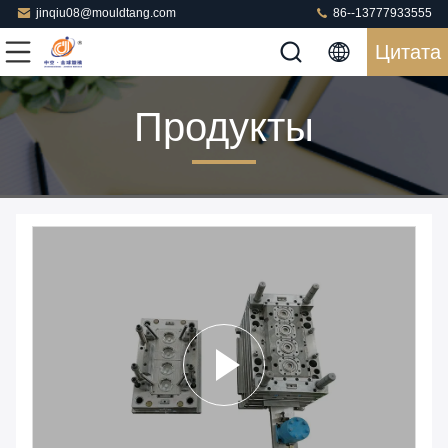
jinqiu08@mouldtang.com
86--13777933555
Цитата
Продукты