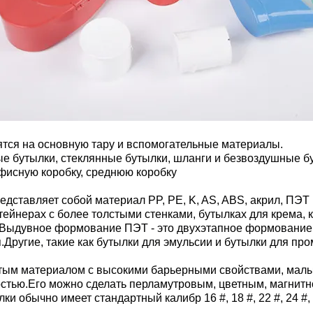
тся на основную тару и вспомогательные материалы.
ые бутылки, стеклянные бутылки, шланги и безвоздушные 
офисную коробку, среднюю коробку
дставляет собой материал PP, PE, K, AS, ABS, акрил, ПЭТ и
тейнерах с более толстыми стенками, бутылках для крема, 
Выдувное формование ПЭТ - это двухэтапное формование, 
.Другие, такие как бутылки для эмульсии и бутылки для пр
стым материалом с высокими барьерными свойствами, мал
остью.Его можно сделать перламутровым, цветным, магнитн
ки обычно имеет стандартный калибр 16 #, 18 #, 22 #, 24 #