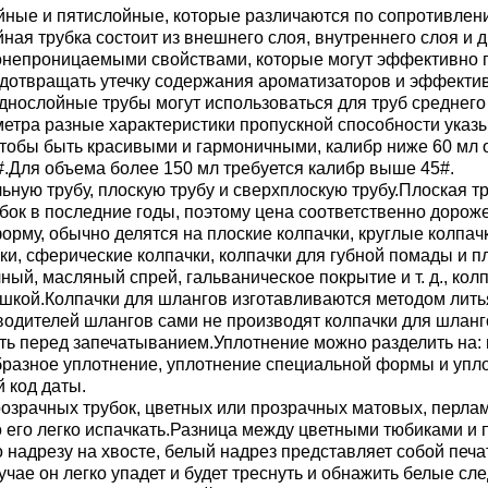
ойные и пятислойные, которые различаются по сопротивле
ая трубка состоит из внешнего слоя, внутреннего слоя и 
зонепроницаемыми свойствами, которые могут эффективно 
редотвращать утечку содержания ароматизаторов и эффекти
днослойные трубы могут использоваться для труб среднего
етра разные характеристики пропускной способности указ
тобы быть красивыми и гармоничными, калибр ниже 60 мл 
.Для объема более 150 мл требуется калибр выше 45#.
альную трубу, плоскую трубу и сверхплоскую трубу.Плоская 
бок в последние годы, поэтому цена соответственно дороже
рму, обычно делятся на плоские колпачки, круглые колпачк
и, сферические колпачки, колпачки для губной помады и пл
ный, масляный спрей, гальваническое покрытие и т. д., кол
кой.Колпачки для шлангов изготавливаются методом лить
одителей шлангов сами не производят колпачки для шланг
ть перед запечатыванием.Уплотнение можно разделить на:
бразное уплотнение, уплотнение специальной формы и упло
 код даты.
розрачных трубок, цветных или прозрачных матовых, перлам
о его легко испачкать.Разница между цветными тюбиками и
по надрезу на хвосте, белый надрез представляет собой печ
чае он легко упадет и будет треснуть и обнажить белые сл