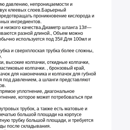
нию давлению, непроницаемости и
двух клеевых слоев.Барьерный
предотвращать проникновение кислорода и
вных ингредиентов.
 и низкого качества.Диаметр шланга 13#—
ываются разной длиной., Объем можно
обычно используется под 35#.Для 100мл и
трубка и сверхплоская трубка более сложны,
.
и, высокие колпачки, откидные колпачки,
астиковые колпачки. , бронзовый край,
пачок для наконечника и колпачок для губной
я под давлением, а шланги представляют
ов.
 прямое уплотнение, диагональное
тнение, которое может потребоваться при
утровых трубок, а также есть матовые и
 печатью большой площади на корпусе
атную трубку большой площади, и требуется
еды после складывания.