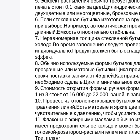
5. Эффект распыления обычно требует допол
печать стоит 0,1 юаня за цвет.Цилиндричес
двухцветные или многоцветные, бронзовые и
6. Если стеклянная бутылка изготовлена ​​
при выборе.Например, автоматическая произ
длинный.Емкость относительно стабильна.
7. Неравномерная толщина стеклянной бутыл
холода.Во время заполнения следует прове
индивидуально.Продукт должен быть оснаще
эффект.
8. Обычно используемые формы бутылок для
прозрачные или матовые бутылки.Цикл прои
сроки поставки занимают 45 дней.Как правил
необходимо сделать.Цикл и минимальное кол
9. Стоимость открытия формы: ручная форма
1 из 8 стоит от 16 000 до 32 000 юаней, в з
10. Процесс изготовления крышек бутылок 
травления линий.Есть матовые и яркие цве
чувствительные к давлению, чтобы усилить 
11. Флаконы с эфирными маслами обычно изг
имеет предохранительное кольцо и может б
головкой-дозатором-распылителем или плас
Три, шланг