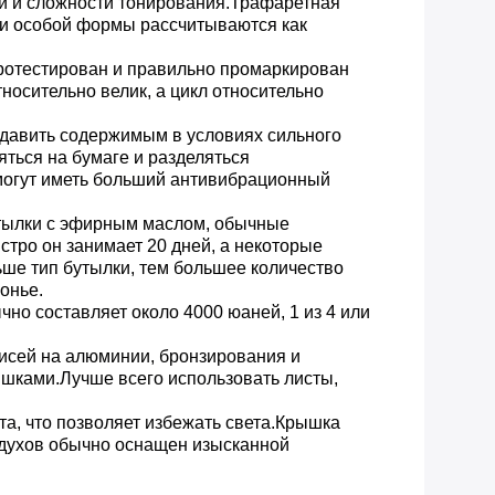
ди и сложности тонирования.Трафаретная
лки особой формы рассчитываются как
 протестирован и правильно промаркирован
носительно велик, а цикл относительно
сдавить содержимым в условиях сильного
ться на бумаге и разделяться
 могут иметь больший антивибрационный
утылки с эфирным маслом, обычные
тро он занимает 20 дней, а некоторые
ьше тип бутылки, тем большее количество
онье.
но составляет около 4000 юаней, 1 из 4 или
исей на алюминии, бронзирования и
ышками.Лучше всего использовать листы,
та, что позволяет избежать света.Крышка
 духов обычно оснащен изысканной