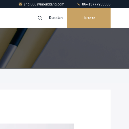
jinqiu08@mouldtang.com
86--13777933555
Цитата
Russian