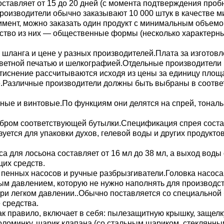
ставляет от 15 до 20 дней (с момента подтверждения пробн
производители обычно заказывают 10 000 штук в качестве м
имент, можно заказать один продукт с минимальным объемо
тво из них — общественные формы (несколько характерн
 шланга и цене у разных производителей.Плата за изготовл
цветной печатью и шелкографией.Отдельные производители
 тиснение рассчитываются исходя из цены за единицу пло
.Различные производители должны быть выбраны в соответ
яжные и винтовые.По функциям они делятся на спрей, тонал
ибром соответствующей бутылки.Спецификация спрея соста
зуется для упаковки духов, гелевой воды и других продукто
а для лосьона составляет от 16 мл до 38 мл, а выход воды с
их средств.
и пенных насосов и ручные разбрызгиватели.Головка насос
ым давлением, которую не нужно наполнять для производст
ри легком давлении..Обычно поставляется со специальной
 средства.
к правило, включает в себя: пылезащитную крышку, защелку
 соломинку, шарик клапана (со стальным шариком, стеклянн