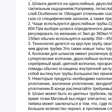
1. Шланги делятся на однослойные, двухсл
тактильным ощущениям.Например, пятислойн
слой.Особенности: Обладает отличными га
газа со специфическим запахом, а также п
2. Чаще используются двухслойные трубы.О
60#.При выборе шланга определенного диам
регулировать по желанию от 3мл до 360мл.Ч
150мл обычно используется калибр 35#—45#
3. Технология делится на круглую трубу, ов
чем другие трубки.Это также новые типы тру
4. Колпачки для шлангов имеют различную фо
суперплоские колпачки, двухслойные колпачк
серебряный край, цветной колпачок, прозрач
помады обычно оснащены внутренней заглуш
собой вытянутые трубы.Большинство произв
5. Некоторые продукты необходимо наполни
уплотнение, зонтичное уплотнение, звездоо
уплотнении.В конце распечатайте требуемый
6. Шланг может быть из цветных трубочек, п
яркие точки.Матовый выглядит элегантно, н
тюбика может заключаться в том, что, судя 
большое количество чернил, в противном слу