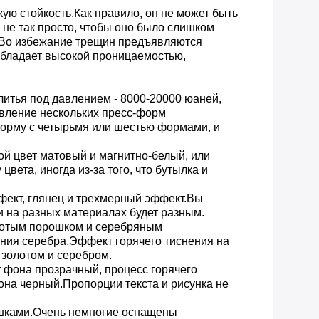
ую стойкость.Как правило, он не может быть
не так просто, чтобы оно было слишком
.Во избежание трещин предъявляются
обладает высокой проницаемостью,
итья под давлением - 8000-20000 юаней,
вление нескольких пресс-форм
форму с четырьмя или шестью формами, и
ной цвет матовый и магнитно-белый, или
ета, иногда из-за того, что бутылка и
фект, глянец и трехмерный эффект.Вы
 на разных материалах будет разным.
олотым порошком и серебряным
ния серебра.Эффект горячего тиснения на
 золотом и серебром.
 фона прозрачный, процесс горячего
она черный.Пропорции текста и рисунка не
ушками.Очень немногие оснащены