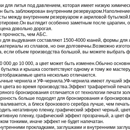
и для литья под давлением, которая имеет низкую химическ
н быть заблокирован внутренним резервуаром.Наполнение 
асты между внутренним резервуаром и акриловой бутылкой
ортировке.Он выглядит особенно заметным после царапин, 
 цена довольно дорогая.
и прочность, чем АБС.
ы для выдувания составляют 1500-4000 юаней, формы для л
атериалы из сплавов, но они долговечны.Возможно изгото
, если объем производства большой, вы можете выбрать 
30 000 до 10 000, а цвет может быть изменен.Обычно основ
тылка и крышка соответствуют одному и тому же мастеру цв
отображаемые цвета несколько отличаются.
бычные чернила и УФ-чернила.УФ-чернила имеют лучший эф
я цвета во время производства.Эффект трафаретной печати
бряного бронзирования отличается от технологии печати з
рхность больше подходят для бронзирования и бронзирова
тваливается, а блеск бронзового серебра лучше, чем печать
дить негативную пленку, графический эффект черный, цвет
итивную пленку, графический эффект прозрачный, а цвет ф
ом тонкими, иначе эффект не будет напечатан.
нутренними прокладками, заглушками и внутренними загл