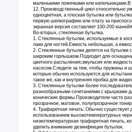
маленькими ложечками или капельницами.В о
12. Производственный цикл относительно ум
одноцветная, а плоская бутылка или бутылк
первую шелкографию или плату за приспособ
экранная версия составляет 100-200 юаней/
Во-вторых, стеклянная бутылка.
1. Стеклянные бутылки, используемые в косм
лаки для ногтей.Емкость небольшая, а емкос
2. Стеклянные бутылки делятся на бутылки 
широким горлышком.Подходит для оснащени
цветного распыления;эмульсия или жидкость
насосом.Следите за тем, чтобы пружины и 
которые обычно используются для испытан
такое же, как и внутренняя пробка для жидк
3. Стеклянные бутылки более последовател
разнообразными сочетаниями с крышками дл
конические формы.Производители часто раз
прозрачное, матовое, полупрозрачное тони
4. Трафаретная печать: Обычно существует 
использованием высокотемпературных чернил
низкотемпературная трафаретная печать, кот
уделить внимание дезинфекции бутылок.