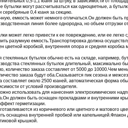
нительных 0,5-1,1 юаня за штуку, в зависимости от площа
кие бутылки могут рассчитываться как одноцветные, а буты
 серебряные 0,4 юаня за секцию.
вручную, емкость может немного отличаться.Он должен быть
водственная линия более однородна, но объем отгрузки от
ки может легко привести к ее повреждению, или ее легко 
рить разумную емкость.Транспортировка должна осуществля
н цветной коробкой, внутренняя опора и средняя коробка
 стеклянных бутылок обычно есть на складе, например, б
зводства стеклянных бутылок длительный, максимально быс
о, количество заказа составляет от 5000 до 10000.Чем мен
ичество заказа будут оба.Сказывается пик сезона и межсез
 составляет около 2500 юаней, автоматическая форма обыч
ависимости от условий производителя.
можно использовать для нанесения электрохимических надп
та.Он должен быть оснащен прокладками и внутренними кр
эффект герметизации.
отавливаются из коричневого или цветного и матового цве
ыть оснащена внутренней пробкой или капельницей.Флакон
тиковой крышкой.