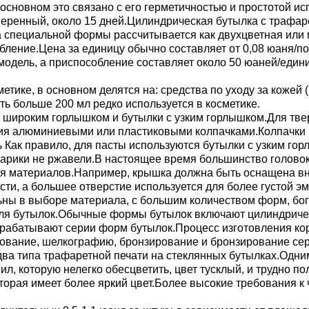
сновном это связано с его герметичностью и простотой ис
еренный, около 15 дней.Цилиндрическая бутылка с трафар
а специальной формы рассчитывается как двухцветная или
ление.Цена за единицу обычно составляет от 0,08 юаня/пор
модель, а приспособление составляет около 50 юаней/един
етике, в основном делятся на: средства по уходу за кожей 
ть больше 200 мл редко используется в косметике.
с широким горлышком и бутылки с узким горлышком.Для тве
я алюминиевыми или пластиковыми колпачками.Колпачки 
 Как правило, для пасты используются бутылки с узким гор
шарики не ржавели.В настоящее время большинство голов
ия материалов.Например, крышка должна быть оснащена вн
ости, а большее отверстие используется для более густой э
ьны в выборе материала, с большим количеством форм, бо
я бутылок.Обычные формы бутылок включают цилиндрическ
рабатывают серии форм бутылок.Процесс изготовления ко
рование, шелкографию, бронзирование и бронзирование се
два типа трафаретной печати на стеклянных бутылках.Одним
, которую нелегко обесцветить, цвет тусклый, и трудно по
орая имеет более яркий цвет.Более высокие требования к ч