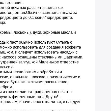
пользования.
етной печатью рассчитывается как
 многоцветная.Обычно взимается плата за
ядок цвета до 0,1 юаня/порядок цвета,
ица.
(кремы, лосьоны), духи, эфирные масла и
рдых паст обычно используют бутыль с
можно использовать для создания эффекта
лышком, и следует использовать насадки с
ок насосов оснащены стеклянными шариками,
утренней заглушкой.Маленькое отверстие
мульсии.
гатыми технологиями обработки и
ие, овальные, плоские, призматические и
рпуса бутылки включает распыление,
ребром.
 из них является трафаретная печать с
лучить фиолетовые тона.Другой -
ернилам, иначе легко отвалится, и следует