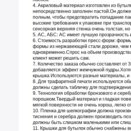
4. Акриловый материал изготовлен из бутылк
непосредственно заполнен пастой.Он долже
полным, чтобы предотвратить попадание п
высокие требования к упаковке при трансп
сенсорная верхняя стенка очень толстая, но
5. АС, АБС: АС имеет лучшую прозрачность 
6. Стоимость разработки пресс-форм: форм
формы из нержавеющей стали дороже, чем м
одновременно.Спрос на объем производства
клиент может решить сам.
7. Количество заказа обычно составляет от 
добавляется эффект жемчужной пудры.Хотя бу
крышка Используются разные материалы, и 
8. Для трафаретной печати используются о
должны сделать табличку для подтверждени
9. Технология обработки бронзового и сере
порошком.Твердый материал и гладкая пове
мягкой поверхности не очень хорош, легко о
10. Пленка для шелкографии должна произво
тиснения и серебра должен производить поз
должны быть слишком маленькими или слишк
11. Крышки для бутылок обычно снабжены в