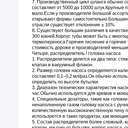
7. Производственный цикл шланга обычно со
составляет от 5000 до 10000 штук.Крупные 
мало.Если у производителя большой ассорт
открывают формы самостоятельно.Большинс
отрасли существует отклонение ± 10%.
8. Существуют большие различия в качестве
300 юаней.Корпус тубы может быть с много
термопереноса.Горячее тиснение и горячее
стоимость дороже и производителей меньше
Четыре, распределитель / головка насоса
1. Распределители делятся на два типа: ст
клапан и вакуумный флакон.
2. Размер головки насоса определяется кал
составляет 0,1–0,2 мл/раз.Он обычно исполь
определить по высоте бутылки.
3. Диапазон технических характеристик насос
час.Обычно используется для кремов и моющ
4. Специальные дозаторы, такие как головк
ненаполненную газом головку насоса с ручн
количественную высококачественную пену п
используются в таких продуктах, как моющие
5. Состав распределителя более сложный, ка
клапан, крышку от бутылки, корпус насоса,