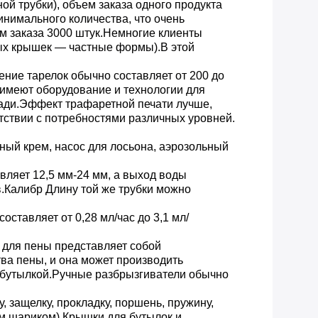
ой трубки), объем заказа одного продукта
инимального количества, что очень
м заказа 3000 штук.Немногие клиенты
ых крышек — частные формы).В этой
ение тарелок обычно составляет от 200 до
 имеют оборудование и технологии для
щади.Эффект трафаретной печати лучше,
ствии с потребностями различных уровней.
ьный крем, насос для лосьона, аэрозольный
вляет 12,5 мм-24 мм, а выход воды
в.Калибр Длину той же трубки можно
оставляет от 0,28 мл/час до 3,1 мл/
а для пены представляет собой
ва пены, и она может производить
 бутылкой.Ручные разбрызгиватели обычно
, защелку, прокладку, поршень, пружину,
ым шариком).Крышки для бутылок и